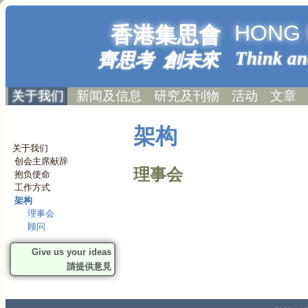
HONG 
香港集思會
Think an
齊思考 創未來
关于我们
新闻及信息
研究及刊物
活动
文章
架构
关于我们
创会主席献辞
理事会
抱负使命
工作方式
架构
理事会
顾问
Give us your ideas
請提供意見