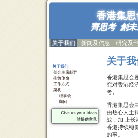
香港集思
齊思考 創未
关于我们
新闻及信息
研究及
关于我
关于我们
创会主席献辞
香港集思会
抱负使命
究对香港经
工作方式
架构
考。
理事会
顾问
香港集思会由
由热心人士
Give us your ideas
战，加 上
請提供意見
香港持续稳
的事。