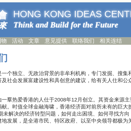
HONG KONG IDEAS CENT
會
Think and Build for the Future
來
刊物
活动
文章
意见提供
联络我们
相关连结
们
是一个独立、无政治背景的非牟利机构，专门发掘、搜集
济及社会发展富建设性和具创意的建议，给有关人仕和公
一羣热爱香港的人仕于2008年12月创立。其资金来源主
捐献。时值全球金融海啸，香港经济面对前所未有的巨大
长期未解决的经济转型问题，如何走出困境、如何寻找方向
健地发展，是全港市民、特区政府、以至中央领导都极为