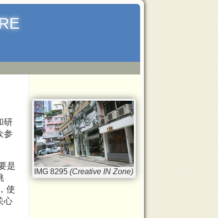
RE
和研
众参
要是
IMG 8295
(Creative IN Zone)
挑
，使
关心