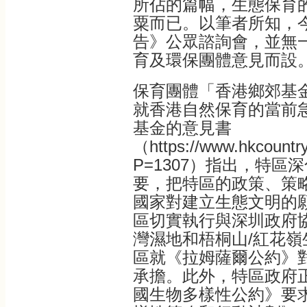
所佔的篇幅，生態保育
粟而已。以筆者所知，
告》公眾諮詢會，並無
育及環保團體意見而設
保育團體「香港鄉郊基
就香港自然保育的當前
基金的意見書
（https://www.hkcountry
P=1307）指出，特區
要，把特區的政策、策
國家對建立生態文明的
區切實執行與深圳政府
灣濕地和梧桐山/紅花
區就《拉姆薩爾公約》
承擔。此外，特區政府
國生物多樣性公約》要