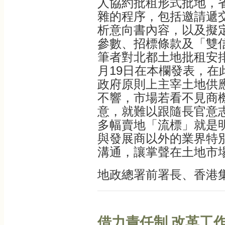
人協約批租形式批地，
雜的程序，包括邀請遞
析意向書內容，以及擬
參數、招標條款及「雙
筆者對北都土地批租安
月19日在本欄發表，在
政府原則上主宰土地供
不響，市場若看不見商
意，就難以跟隨長官意
多幅賣地「流標」就是
與發展商以外的業界特
溝通，讓掌聲在土地市
地政總署前署長、香港
借力責任制 改革工作文化