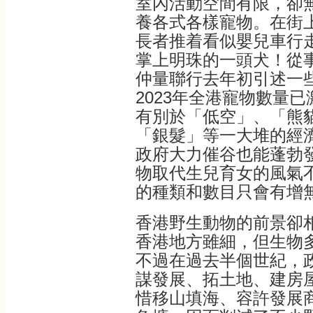
室內活動空間有限，卻
養各式各樣寵物。在街
長者推着看似嬰兒車行
掌上明珠的一頭犬！從
仲量聯行去年初引述一
2023年全港寵物數量已
有別於「低空」、「熊
「銀髮」等一大堆的經
政府大力催谷也能蓬勃
物取代生兒育女的風氣
的種類和數目只會有增
香港野生動物的前景卻
香港地方雖細，但生物
不過在過去半個世紀，
謀發展、拓土地、建房
惜移山填海、容許發展