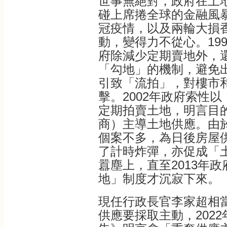
世事無絕對，政府在土
碰上席捲全球的金融風
冠疫情，以及兩輪大損
動，變得力不從心。19
府除減少定期賣地外，
「勾地」的機制，避免
引致「流拍」，對樓市
擊。2002年政府索性
定期拍賣土地，明言目
商）主導土地供應。由
個案不多，為日後房屋
了計時炸彈，亦促成「
囂塵上，直至2013年
地」制度才沉寂下來。
現任行政長官李家超相
供應要採取主動，202