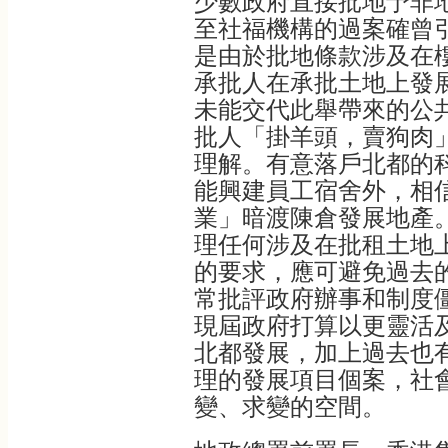
少數政府直接批地予非
至社福機構的過案確曾
是由於批地條款涉及在
承批人在承批土地上發
未能交代此舉帶來的公
批人「掛羊頭，賣狗肉
理解。有意落戶北都的
能興建員工宿舍外，相
業」暗渡陳倉發展地產
理任何涉及在批租土地
的要求，應可避免過去
常批評政府辦事和制度
現屆政府打算以更靈活
北都發展，加上過去也
理的發展項目個案，社
變、求變的空間。