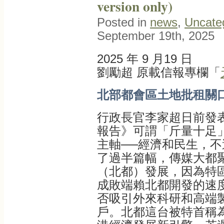
version only)
Posted in
news
,
Uncate
September 19th, 2025
2025 年 9 月19 日
劉勵超 原載信報專欄「
北部都會區土地批租關
行政長官李家超日前發表
報告》可謂「斤量十足
主軸──經濟和民生，
了過半篇幅，傳媒大都
（北都）發展，因為特
成敗端賴北都開發的速
否吸引外來科研和高端
戶。北都這台被特首稱