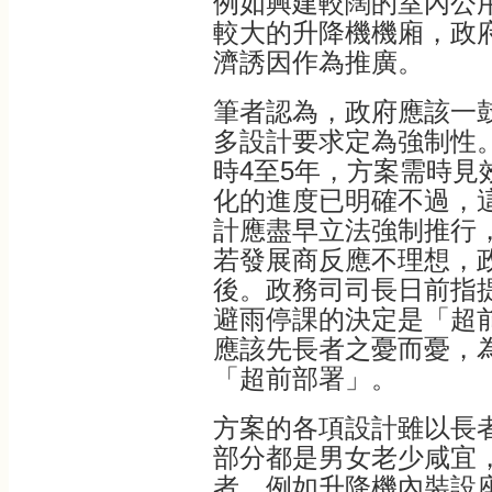
例如興建較闊的室內公
較大的升降機機廂，政
濟誘因作為推廣。
筆者認為，政府應該一
多設計要求定為強制性
時4至5年，方案需時見
化的進度已明確不過，
計應盡早立法強制推行
若發展商反應不理想，
後。政務司司長日前指
避雨停課的決定是「超
應該先長者之憂而憂，
「超前部署」。
方案的各項設計雖以長
部分都是男女老少咸宜
者。例如升降機內裝設