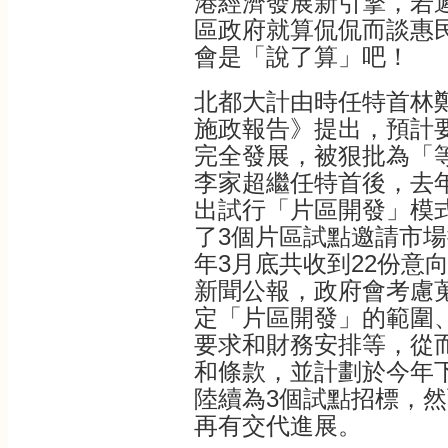
港經濟發展新引擎，若
區政府就算侃侃而談惠
會是「說了算」吧！
北都大計由時任特首林鄭
施政報告》提出，預計要
完全發展，被狠批為「
李家超繼任特首後，去
出試行「片區開發」模
了3個片區試點邀請市
年3月底共收到22份意
新聞公報，政府會考慮
定「片區開發」的範圍
要求和財務安排等，從
和條款，並計劃於今年下
陸續為3個試點招標，
再有交代進展。