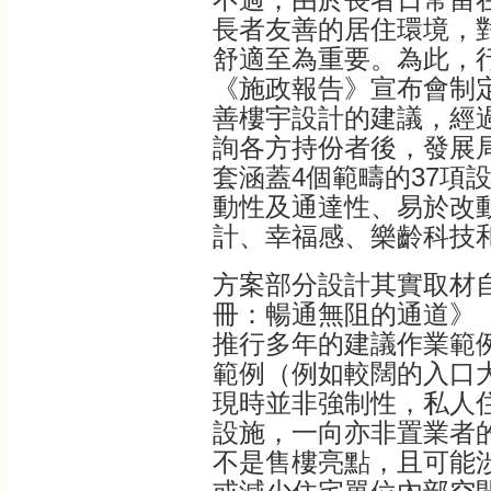
長者友善的居住環境，
舒適至為重要。為此，行
《施政報告》宣布會制
善樓宇設計的建議，經
詢各方持份者後，發展
套涵蓋4個範疇的37項
動性及通達性、易於改
計、幸福感、樂齡科技
方案部分設計其實取材
冊：暢通無阻的通道》
推行多年的建議作業範
範例（例如較闊的入口
現時並非強制性，私人
設施，一向亦非置業者
不是售樓亮點，且可能