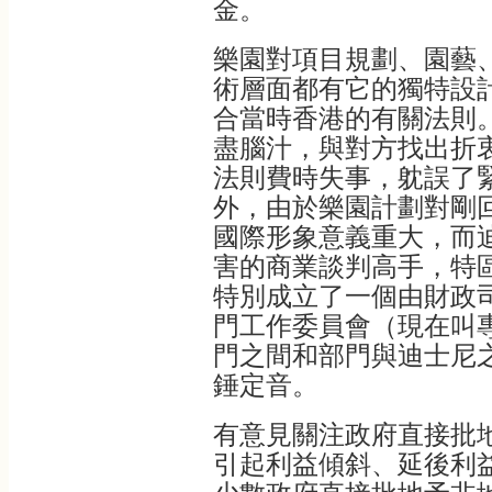
金。
樂園對項目規劃、園藝
術層面都有它的獨特設
合當時香港的有關法則
盡腦汁，與對方找出折
法則費時失事，躭誤了
外，由於樂園計劃對剛
國際形象意義重大，而
害的商業談判高手，特
特別成立了一個由財政
門工作委員會（現在叫
門之間和部門與迪士尼
錘定音。
有意見關注政府直接批
引起利益傾斜、延後利