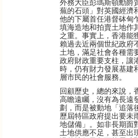
外務大臣彭瑪斯頓勳爵
蕪的石頭」對英國經濟
他的下屬首任港督砵甸
填海造地和拍賣土地作
之重。事實上，香港能
賴過去近兩個世紀政府
土地，滿足社會各種需
政府財政重要支柱，讓
時，仍有財力發展基建
層市民的社會服務。
回顧歷史，總的來說，
高瞻遠矚，沒有為長遠
劃，而是被動地「追落
歷屆特區政府提出要未
地儲備」。如非長期面
土地供應不足，甚至出