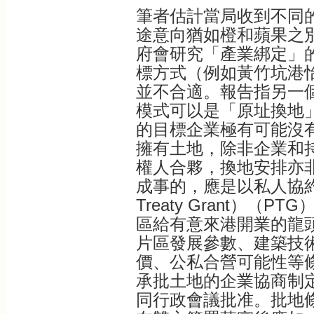
筆者估計當局收到不同
途意向猶如橙和蘋果之
府會研究「產業綁定」
標方式（例如黃竹坑港
並不合適。報告指另一
模式可以是「原址換地
的目標企業極有可能沒
擁有土地，除非企業和
權人合夥，換地安排亦
成事的，應是以私人協約批租
Treaty Grant）（
區給有意來港開業的龍
片區發展參數、建築技
價、公私合營可能性等
承批土地的企業協商制
同行政會議批准。批地